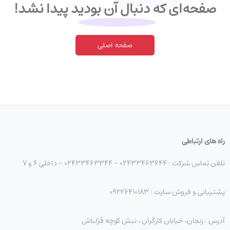
صفحه‌ای که دنبال آن بودید پیدا نشد!
صفحه اصلی
راه های ارتباطی
تلفن تماس شرکت : 02433463644 - 02433463344 - داخلی 6 و 7
پشتیبانی و فروش سایت : 09226410183
آدرس : زنجان، خیابان کارگران ، نبش کوچه قزلباش