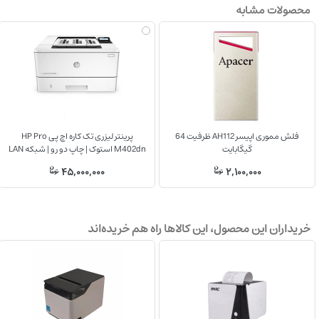
محصولات مشابه
فلش مموری اپیسر AH112 ظرفیت 64
پرینتر لیزری تک کاره اچ پی HP Pro
گیگابایت
M402dn استوک | چاپ دو رو | شبکه LAN
| سرعت 38ppm
45,000,000
2,100,000
خریداران این محصول، این کالاها راه هم خریده‌اند