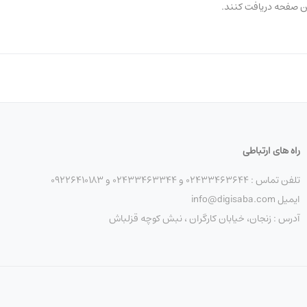
ین صفحه دریافت کنند.
راه های ارتباطی
تلفن تماس : 02433463644 و 02433463344 و 09226410183
ایمیل info@digisaba.com
آدرس : زنجان، خیابان کارگران ، نبش کوچه قزلباش