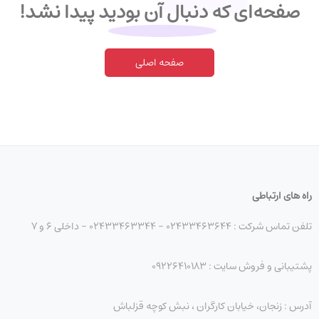
صفحه‌ای که دنبال آن بودید پیدا نشد!
صفحه اصلی
راه های ارتباطی
تلفن تماس شرکت : 02433463644 - 02433463344 - داخلی 6 و 7
پشتیبانی و فروش سایت : 09226410183
آدرس : زنجان، خیابان کارگران ، نبش کوچه قزلباش