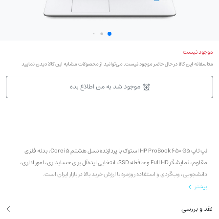
موجود نیست
متاسفانه این کالا در حال حاضر موجود نیست. می‌توانید از محصولات مشابه این کالا دیدن نمایید
موجود شد به من اطلاع بده
لپ تاپ HP ProBook 650 G5 استوک با پردازنده نسل هشتم Core i5، بدنه فلزی
مقاوم، نمایشگر Full HD و حافظه SSD، انتخابی ایده‌آل برای حسابداری، امور اداری،
دانشجویی، وب‌گردی و استفاده روزمره با ارزش خرید بالا در بازار ایران است.
بیشتر
پردازنده:Intel Core i5
نقد و بررسی
مدل پردازنده:Intel Core i5-8365U (نسل هشتم - 4 هسته و 8 رشته)