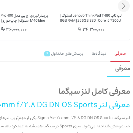
لپ تاپ Lenovo ThinkPad T480 استوک |
پرینتر لیزری اچ پ
8GB RAM | 256GB SSD | Core i5 7300U |
FHD Touch
سرعت 33ppm
36,000,000
34,300,000
معرفی
دیدگاه‌ها
پرسش‌های متداول
4
معرفی
معرفی کامل لنز سیگما
معرفی لنز Sigma 70-200mm f/2.8 DG DN OS Sports
حیات‌وحش شناخته می‌شود. سری Sports در سیگما