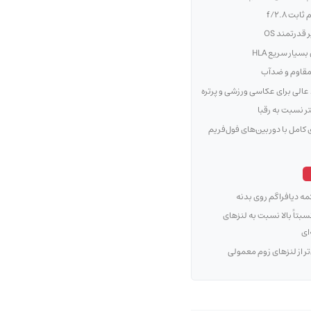
ابت f/2.8
 قدرتمند OS
سیار سریع HLA
مقاوم و ضدآب
 عالی برای عکاسی ورزشی و پرتره
تر نسبت به رقبا
ی کامل با دوربین‌های فول‌فریم
کمه دیافراگم روی بدنه
سبتاً بالا نسبت به لنزهای
ای
تر از لنزهای زوم معمولی