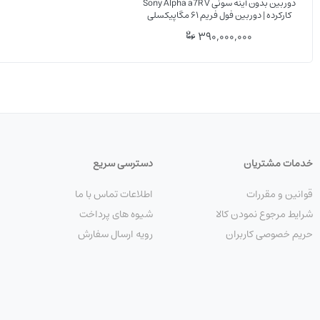
دوربین بدون آینه سونی Sony Alpha a7R V
این ل
کارکرده | دوربین فول فریم ۶۱ مگاپیکسلی
حرفه‌ای
عملکرد بوکه و شارپنس آن در کنار سنسورهای پررزولوشن مانند a7R V بسیار عالی است.
390,000,000
کاربردهای لنز سیگما
لنز سیگما برای موارد زیر ایده‌آل است:
• عکاسی ورزشی
• عکاسی خبری
خدمات مشتریان
دسترسی سریع
• عکاسی پرتره
قوانین و مقررات
اطلاعات تماس با ما
• عکاسی مراسم
شرایط مرجوع نمودن کالا
شیوه های پرداخت
حریم خصوصی کاربران
رویه ارسال سفارش
• عکاسی حیات‌وحش
• فیلمبرداری حرفه‌ای
• عکاسی صنعتی و تبلیغاتی