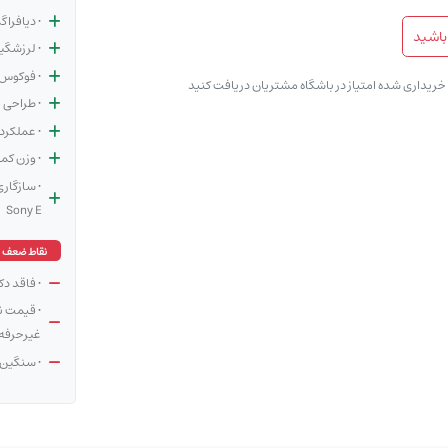
• دیافراگم ث
باشید
• لرزشگیر
• فوکوس ب
ی خریداری شده امتیاز در باشگاه مشتریان دریافت کنید
• طراحی 
• عملکرد
• وزن کم
• سازگار
Sony E
نقاط ضعف
• فاقد د
• قیمت ن
غیرحرفه‌
• سنگین‌