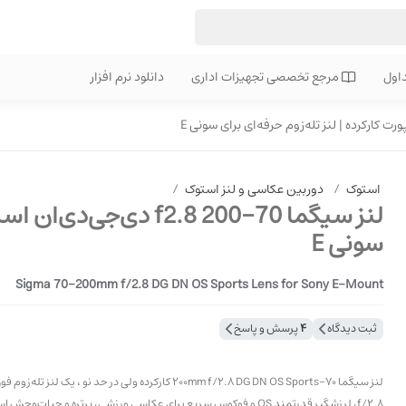
اول
مرجع تخصصی تجهیزات اداری
دانلود نرم افزار
استوک
/
دوربین عکاسی و لنز استوک
/
لنز سیگما 70-200 f2.8 د
سونی E
Sigma 70-200mm f/2.8 DG DN OS Sports Lens for Sony E-Mount
ثبت دیدگاه
4
پرسش و پاسخ
لنز سیگما 70-200mm f/2.8 DG DN OS Sports کارکرده ولی در حد نو ، ی
f/2.8، لرزشگیر قدرتمند OS و فوکوس سریع برای عکاسی ورزشی، پرتره و حیات‌وحش است.