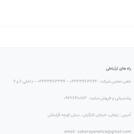
نز سازگاری کامل با دوربین‌های سونی مانند a7 IV، a7R V، a9 III، و FX3 را ارائه می‌دهد. فوکوس خودکار آن در کنار موتورهای فوکوس فوق
راه های ارتباطی
تلفن تماس شرکت : 02433463644 - 02433463344 - داخلی 6 و 7
پشتیبانی و فروش سایت : 09226410183
آدرس : زنجان، خیابان کارگران ، نبش کوچه قزلباش
email : sabarayanehza@gmail.com