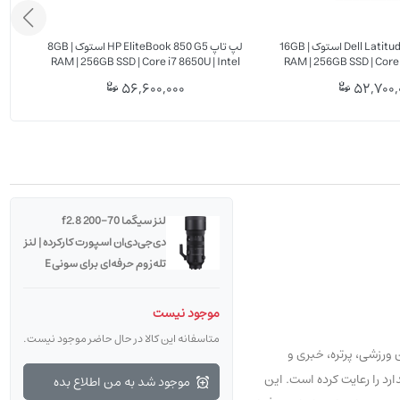
لپ تاپ Dell Latitude E5570 استوک | 16GB
لپ تاپ HP EliteBook 850 G5 استوک | 8GB
RAM | 256GB SSD | Core i7 8650U | Intel
RAM | 256GB SSD | Core
UHD 620 | 15.6" FHD
AMD R7 M3
56,600,000
52,700,
لنز سیگما 70-200 f2.8
دی‌جی‌دی‌ان اسپورت کارکرده | لنز
تله‌زوم حرفه‌ای برای سونی E
موجود نیست
متاسفانه این کالا در حال حاضر موجود نیست.
نوان یک گزینه حرفه‌ای برای عکاسان ورزشی، پرتره، خبری و
استاندارد را رعایت کرده است. این
موجود شد به من اطلاع بده