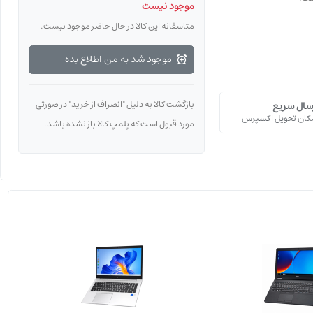
موجود نیست
متاسفانه این کالا در حال حاضر موجود نیست.
موجود شد به من اطلاع بده
بازگشت کالا به دلیل "انصراف از خرید" در صورتی
سال سریع
ﮑﺎن ﺗﺤﻮﯾﻞ اﮐﺴﭙﺮس
مورد قبول است که پلمپ کالا باز نشده باشد.