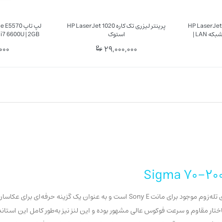
ی مدل HP LaserJet Pro 400
پرینتر لیزری تک کاره HP LaserJet 1020
M401dne استوک | چاپ دو رو | شبکه LAN |
استوک
 i7 6600U | 2GB
60
000
29,000,000
لنز سیگما Sigma 70-200mm f/2.8 DG DN OS Sports یکی از مهم‌ترین لنزهای تله‌زوم موجود برای مانت Sony E است و به ع
 همیشه به عملکرد بالا، ساختار مقاوم و سرعت فوکوس عالی مشهور بوده و این لنز نیز به‌طور کامل این 