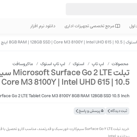
اول
مرجع تخصصی تجهیزات اداری
دانلود نرم افزار
محصولات
/
لپ تاپ
/
استوک
/
لپ تاپ استوک
/
ماکروسافت
SSD | Core M3 8100Y | Intel UHD 615 | 10.5 اینچ D
rface Go 2 LTE Tablet Core M3 8100Y 8GB RAM 128GB SSD 10.5 Inch
ثبت دیدگاه
5
پرسش و پاسخ
خرید تبلت Surface Go 2 LTE سیم‌کارت خور سبک و قدرتمند، مناسب کار و تحصیل با قابلیت حمل فوق‌العاده
پردازنده: Intel