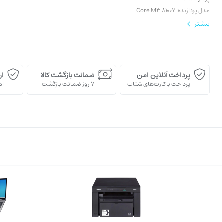
مدل پردازنده: Core M3 8100Y
حافظه رم: 8GB DDR4
بیشتر
حافظه داخلی: 128GB
نوع حافظه داخلی: SSD
سایز صفحه نمایش: 10.5 اینچ
مدل پردازنده گرافیکی: Intel UHD 615
پرداخت آنلاین امن
ضمانت بازگشت کالا
ار
پرداخت با کارت‌های شتاب
7 روز ضمانت بازگشت
اﻣ