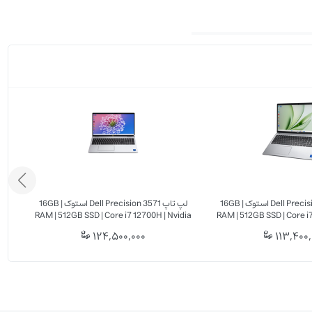
ز به عنوان گزینه‌ای مناسب
مکان می‌دهد در هر زمان و مکان بدون نیاز به WiFi به اینترنت دسترسی داشته باشید. این قابلیت برای
این تبلت به پورت USB-C، جک هدفون و درگاه کارت حافظه مجهز است که نیازهای روزمره کاربران را به خوبی پوشش می‌دهد. همچنین اتصال بی‌سیم از طریق WiFi و Bluetooth به‌صورت پایدار و
لپ تاپ Dell Precision 3561 استوک | 16GB
لپ تاپ Dell Precision 3571 استوک | 16GB
el
RAM | 512GB SSD | Core i7 12700H | Nvidia
RAM | 512GB SSD | Core i7
T600 4GB | 15.6'' FHD
T1200 4GB | 15.
124,500,000
113,400,
کنید و در جلسات، کلاس‌ها یا