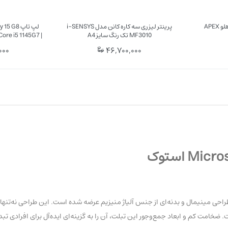
APE
پرینتر لیزری سه کاره کانن مدل i-SENSYS
MF3010 تک رنگ سایز A4
ore i5 1145G7 |
T500
000
46,700,000
است که با طراحی مینیمال و بدنه‌ای از جنس آلیاژ منیزیم عرضه شده است. این طراحی نه‌
امت کم و ابعاد جمع‌وجور این تبلت، آن را به گزینه‌ای ایده‌آل برای افرادی تبدیل