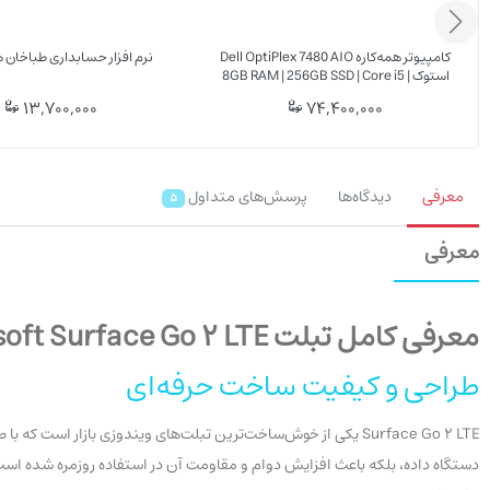
کامپیوتر همه‌کاره Dell OptiPlex 7480 AIO
نرم افزار حسابداری طباخان هلو X
استوک | 8GB RAM | 256GB SSD | Core i5
10500T | Intel UHD 630 | 23.8" FHD
13,700,000
74,400,000
معرفی
دیدگاه‌ها
پرسش‌های متداول
5
معرفی
معرفی کامل تبلت Microsoft Surface Go 2 LTE استوک
طراحی و کیفیت ساخت حرفه‌ای
Surface Go 2 LTE یکی از خوش‌ساخت‌ترین تبلت‌های ویندوزی بازار 
دستگاه داده، بلکه باعث افزایش دوام و مقاومت آن در استفاده روزمره شده است. ضخ