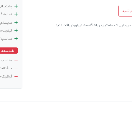
پشتیبانی 
باشید
نمایشگر 
سیستم ع
ی خریداری شده امتیاز در باشگاه مشتریان دریافت کنید
کیفیت سا
مناسب ک
نقاط ضعف
مناسب ن
حافظه د
گرافیک ض