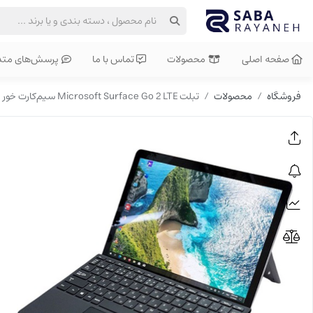
صفحه اصلی
محصولات
تماس با ما
پرسش‌های متد
فروشگاه
محصولات
تبلت Microsoft Surface Go 2 LTE سیم‌کارت خور استوک | 8GB RAM | 128GB SSD | Core M3 8100Y | Intel UHD 615 | 10.5 اینچ FHD لمسی