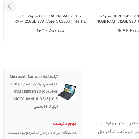
لپ تاپ HP ZBook Firefly 15 G8 استوک |
لپ تاپ Dell Latitude 5580 استوک | 8GB
RAM | 256GB SSD | Core i5 6300U | Intel HD
16GB RAM | 512GB SSD | C
520 | 15.6" FHD
4GB Nvidia 
39,500,000
96,400,
تبلت Microsoft Surface Go 2
LTE سیم‌کارت خور استوک | 8GB
RAM | 128GB SSD | Core M3
8100Y | Intel UHD 615 | 10.5
اینچ FHD لمسی
تنها ظاهری مدرن و لوکس به
موجود نیست
 کرده که دائماً در حال
متاسفانه این کالا در حال حاضر موجود نیست.