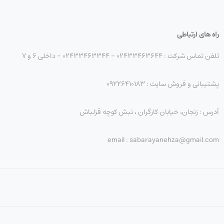
انشجویان و دانش‌آموزان گرفته تا مدیران، حسابداران و حتی فریلنسرها. این دستگاه برای 
 است.
راه های ارتباطی
تلفن تماس شرکت : 02433463644 - 02433463344 - داخلی 6 و 7
 قابلیت LTE، طراحی سبک و کیفیت ساخت بالا، این تبلت در مقایسه با بسیاری از گزینه‌های موجود ارزش خرید بالا
پشتیبانی و فروش سایت : 09226410183
آدرس : زنجان، خیابان کارگران ، نبش کوچه قزلباش
email : sabarayanehza@gmail.com
 تبدیل کرده است.