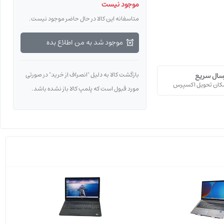
موجود نیست
متاسفانه این کالا در حال حاضر موجود نیست.
موجود شد به من اطلاع بده
بازگشت کالا به دلیل "انصراف از خرید" در صورتی
سال سریع
ﮑﺎن ﺗﺤﻮﯾﻞ اﮐﺴﭙﺮس
مورد قبول است که پلمپ کالا باز نشده باشد.