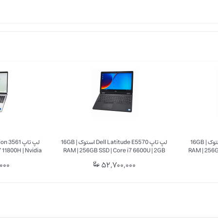
سایت دیجی صبا
نی
یکی از مهم‌ترین مزایای این مدل، پشتیبانی از سیم‌کارت LTE است. این ویژگی به شما ا
ست.
لپ تاپ Dell Latitude 7410 استوک | 16GB
لپ تاپ Dell Latitude E5570 استوک | 16GB
 11800H | Nvidia
RAM | 256GB SSD | Core i7 6600U | 2GB
RAM | 256GB
6'' FHD
AMD R7 M360
000
52,700,000
ی بازار محسوب می‌شود. این ویژگی باعث شده تا بتوانید آن را به راحتی در کیف خود حمل 