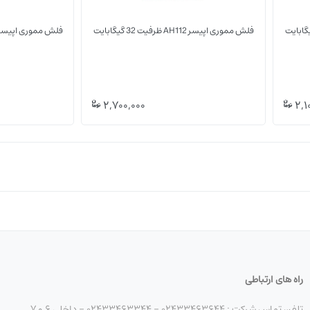
فلش مموری اپیسر AH112 ظرفیت 32 گیگابایت
فلش مموری اپیسر AH15K ظرفیت 32 گیگابا
(0)
(0)
2,700,000
2,1
راه های ارتباطی
تلفن تماس شرکت : 02433463644 - 02433463344 - داخلی 6 و 7