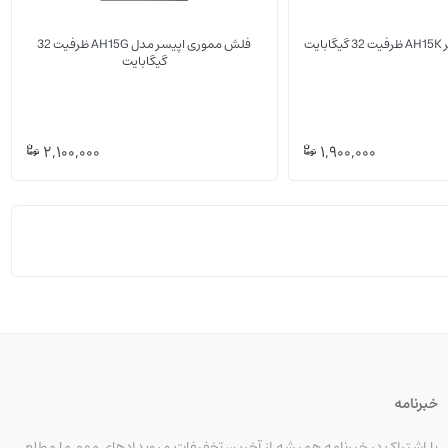
یت
فلش مموری اپیسر مدل AH15G ظرفیت 32
گیگابایت
(0)
(0)
2,100,000
1,900,000
خبرنامه
با اشتراک در خبرنامه همیشه از آخرین تخفیفات و رویدادهای مهم ما مطلع